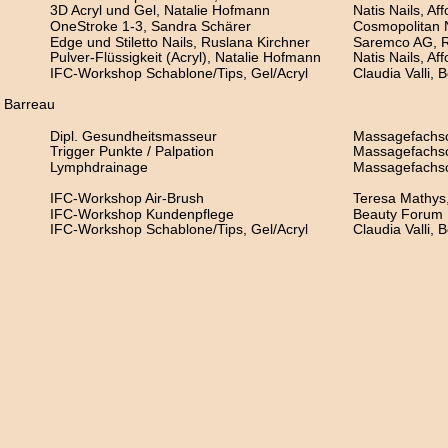
3D Acryl und Gel, Natalie Hofmann
Natis Nails, Aff
OneStroke 1-3, Sandra Schärer
Cosmopolitan N
Edge und Stiletto Nails, Ruslana Kirchner
Saremco AG, R
Pulver-Flüssigkeit (Acryl), Natalie Hofmann
Natis Nails, Aff
IFC-Workshop Schablone/Tips, Gel/Acryl
Claudia Valli,
e Barreau
Dipl. Gesundheitsmasseur
Massagefachs
Trigger Punkte / Palpation
Massagefachs
Lymphdrainage
Massagefachs
IFC-Workshop Air-Brush
Teresa Mathys
IFC-Workshop Kundenpflege
Beauty Forum 
IFC-Workshop Schablone/Tips, Gel/Acryl
Claudia Valli,