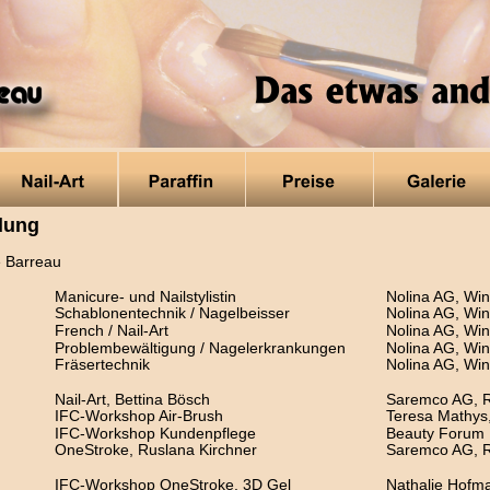
dung
 Barreau
Manicure- und Nailstylistin
Nolina AG, Win
Schablonentechnik / Nagelbeisser
Nolina AG, Win
French / Nail-Art
Nolina AG, Win
Problembewältigung / Nagelerkrankungen
Nolina AG, Win
Fräsertechnik
Nolina AG, Win
Nail-Art, Bettina Bösch
Saremco AG, R
IFC-Workshop Air-Brush
Teresa Mathys
IFC-Workshop Kundenpflege
Beauty Forum 
OneStroke, Ruslana Kirchner
Saremco AG, R
IFC-Workshop OneStroke, 3D Gel
Nathalie Hofm